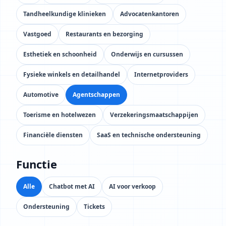
Tandheelkundige klinieken
Advocatenkantoren
Vastgoed
Restaurants en bezorging
Esthetiek en schoonheid
Onderwijs en cursussen
Fysieke winkels en detailhandel
Internetproviders
Automotive
Agentschappen
Toerisme en hotelwezen
Verzekeringsmaatschappijen
Financiële diensten
SaaS en technische ondersteuning
Functie
Alle
Chatbot met AI
AI voor verkoop
Ondersteuning
Tickets