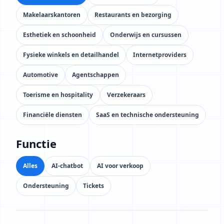
Makelaarskantoren
Restaurants en bezorging
Esthetiek en schoonheid
Onderwijs en cursussen
Fysieke winkels en detailhandel
Internetproviders
Automotive
Agentschappen
Toerisme en hospitality
Verzekeraars
Financiële diensten
SaaS en technische ondersteuning
Functie
Alles
AI-chatbot
AI voor verkoop
Ondersteuning
Tickets