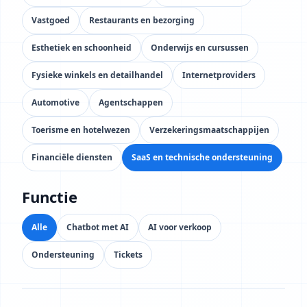
Vastgoed
Restaurants en bezorging
Esthetiek en schoonheid
Onderwijs en cursussen
Fysieke winkels en detailhandel
Internetproviders
Automotive
Agentschappen
Toerisme en hotelwezen
Verzekeringsmaatschappijen
Financiële diensten
SaaS en technische ondersteuning
Functie
Alle
Chatbot met AI
AI voor verkoop
Ondersteuning
Tickets